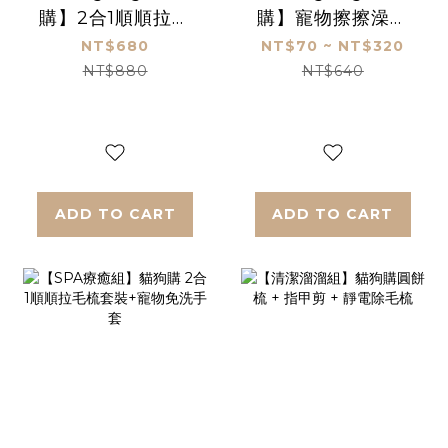
購】2合1順順拉毛
購】寵物擦擦澡免
梳套裝_2色任選_貓
洗手套_貓狗適用
NT$680
NT$70 ~ NT$320
狗適用
_10片/盒
NT$880
NT$640
ADD TO CART
ADD TO CART