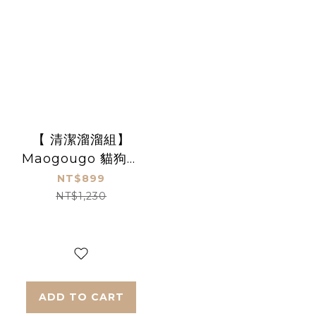
【 清潔溜溜組】
Maogougo 貓狗購
圓餅貓梳+3合1伍德
NT$899
氏燈寵物指甲剪
NT$1,230
ADD TO CART