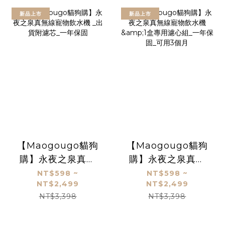
新品上市
新品上市
【Maogougo貓狗
【Maogougo貓狗
購】永夜之泉真無
購】永夜之泉真無
線寵物飲水機 _出貨
線寵物飲水機 &1盒
NT$598 ~
NT$598 ~
NT$2,499
NT$2,499
附濾芯_一年保固
專用濾心組_一年保
NT$3,398
NT$3,398
固_可用3個月