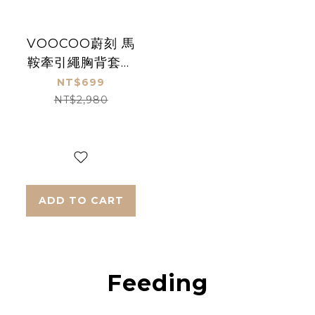
VOOCOO蔚刻 馬
鞍牽引繩胸背套装
(牽繩+胸背)_3色任
NT$699
選 ＿盒損版
NT$2,980
ADD TO CART
Feeding