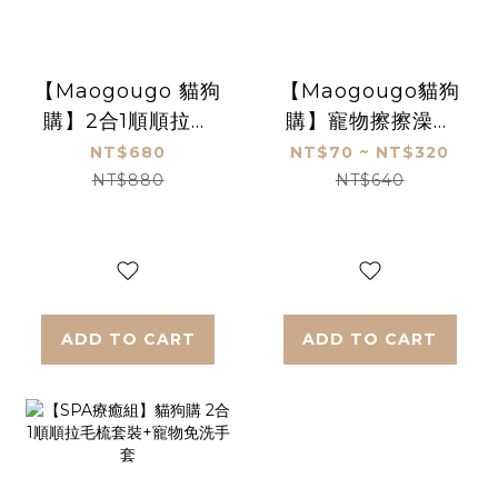
【Maogougo 貓狗
【Maogougo貓狗
購】2合1順順拉毛
購】寵物擦擦澡免
梳套裝_2色任選_貓
洗手套_貓狗適用
NT$680
NT$70 ~ NT$320
狗適用
_10片/盒
NT$880
NT$640
ADD TO CART
ADD TO CART