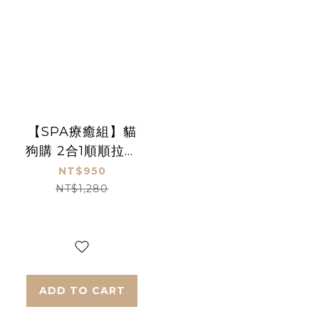
【SPA療癒組】貓
狗購 2合1順順拉毛
梳套裝+寵物免洗手
NT$950
套
NT$1,280
ADD TO CART