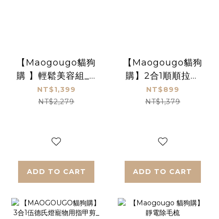
【Maogougo貓狗
【Maogougo貓狗
購 】輕鬆美容組_2
購】2合1順順拉毛
合1順順拉毛梳套裝
梳套裝_奶茶灰 ＆靜
NT$1,399
NT$899
_ ＆三合一指甲剪
電除毛梳
NT$2,279
NT$1,379
& 靜電除毛梳
ADD TO CART
ADD TO CART