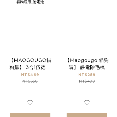
【MAOGOUGO貓
【Maogougo 貓狗
狗購】 3合1伍德氏
購】 靜電除毛梳
燈寵物用指甲剪_貓
NT$469
NT$259
狗適用_附電池
NT$650
NT$499