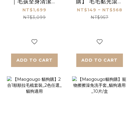
｜毛孩全身清潔超
購】 毛毛黏光滾輪
值6件組
內贈2卷黏紙_捲/60
NT$1,699
NT$149 ~ NT$568
張
NT$3,099
NT$957
ADD TO CART
ADD TO CART