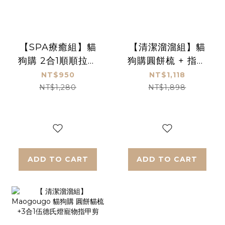
【SPA療癒組】貓
【清潔溜溜組】貓
狗購 2合1順順拉毛
狗購圓餅梳 + 指甲
梳套裝+寵物免洗手
剪 + 靜電除毛梳
NT$950
NT$1,118
套
NT$1,280
NT$1,898
ADD TO CART
ADD TO CART