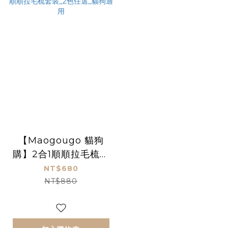
【Maogougo 貓狗
購】2合1順順拉毛梳套
裝_2色任選_貓狗適用
NT$680
NT$880