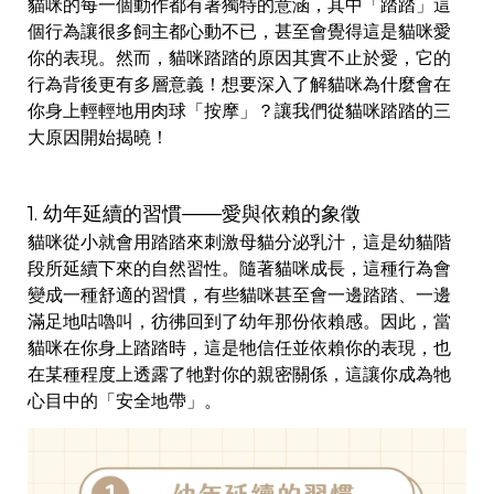
貓咪的每一個動作都有著獨特的意涵，其中「踏踏」這
個行為讓很多飼主都心動不已，甚至會覺得這是貓咪愛
你的表現。然而，貓咪踏踏的原因其實不止於愛，它的
行為背後更有多層意義！想要深入了解貓咪為什麼會在
你身上輕輕地用肉球「按摩」？讓我們從貓咪踏踏的三
大原因開始揭曉！
1. 幼年延續的習慣——愛與依賴的象徵
貓咪從小就會用踏踏來刺激母貓分泌乳汁，這是幼貓階
段所延續下來的自然習性。隨著貓咪成長，這種行為會
變成一種舒適的習慣，有些貓咪甚至會一邊踏踏、一邊
滿足地咕嚕叫，彷彿回到了幼年那份依賴感。因此，當
貓咪在你身上踏踏時，這是牠信任並依賴你的表現，也
在某種程度上透露了牠對你的親密關係，這讓你成為牠
心目中的「安全地帶」。