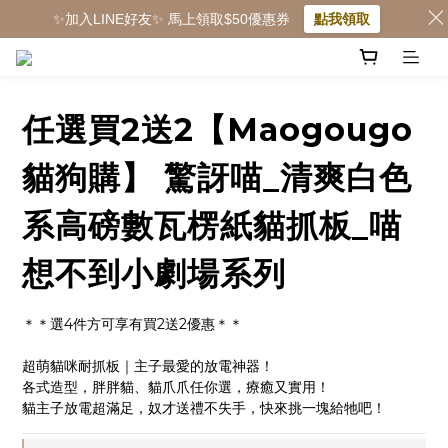
✨加入LINE好友✨ 馬上領取$50優惠券
點我領取
任選買2送2【Maogougo
貓狗購】 驚訝喵_清爽白色
系高磅數瓦楞紙貓抓板_喵
想不到小劇場系列
＊＊選4件方可享有買2送2優惠＊＊
超萌貓咪耐抓板｜主子最愛的放電神器！
各式造型，胖胖貓、貓爪爪任你選，療癒又實用！
貓主子放電超滿足，奴才送禮不失手，快來挑一塊給牠吧！