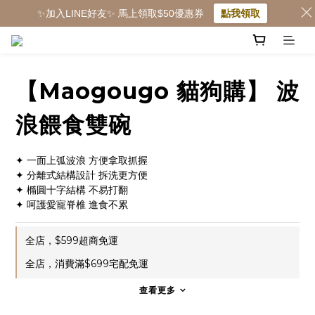
✨加入LINE好友✨ 馬上領取$50優惠券
點我領取
【Maogougo 貓狗購】 波
浪餵食雙碗
✦ 一面上弧波浪 方便拿取抓握
✦ 分離式結構設計 拆洗更方便
✦ 橢圓十字結構 不易打翻
✦ 呵護愛寵脊椎 進食不累
全店，$599超商免運
全店，消費滿$699宅配免運
查看更多